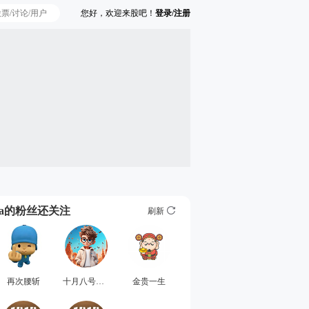
您好，欢迎来股吧！
登录/注册
Ta的粉丝还关注
刷新
再次腰斩
十月八号新来的
金贵一生