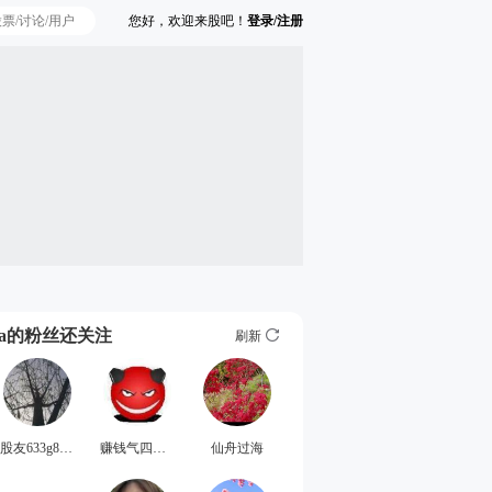
您好，欢迎来股吧！
登录/注册
Ta的粉丝还关注
刷新
股友633g80V271
赚钱气四啥比
仙舟过海