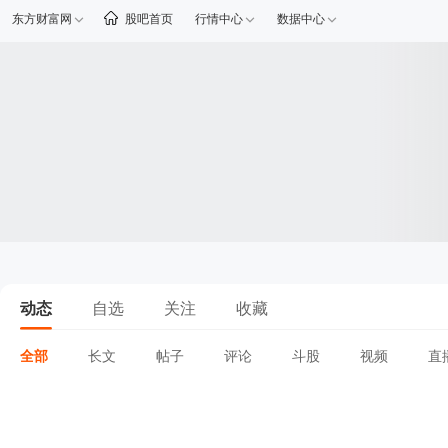
东方财富网
股吧首页
行情中心
数据中心
动态
自选
关注
收藏
全部
长文
帖子
评论
斗股
视频
直