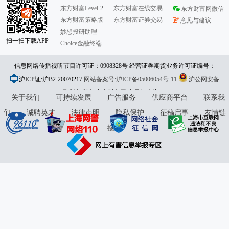
东方财富Level-2
东方财富在线交易
东方财富网微信
东方财富策略版
东方财富证券交易
意见与建议
妙想投研助理
扫一扫下载APP
Choice金融终端
信息网络传播视听节目许可证：0908328号 经营证券期货业务许可证编号：
沪ICP证:沪B2-20070217
913101046312860336 违法和不良信息举报:021-61278686 举报邮箱：
网站备案号:沪ICP备05006054号-11
沪公网安备
31010402000120号
版权所有:东方财富网
jubao@eastmoney.com
意见与建议:4000300059/952500
关于我们
可持续发展
广告服务
供应商平台
联系我
们
诚聘英才
法律声明
隐私保护
征稿启事
友情链
接