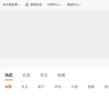
东方财富网
股吧首页
行情中心
数据中心
动态
自选
关注
收藏
全部
长文
帖子
评论
斗股
视频
直