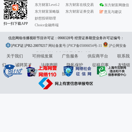
东方财富Level-2
东方财富在线交易
东方财富网微信
东方财富策略版
东方财富证券交易
意见与建议
妙想投研助理
扫一扫下载APP
Choice金融终端
信息网络传播视听节目许可证：0908328号 经营证券期货业务许可证编号：
沪ICP证:沪B2-20070217
913101046312860336 违法和不良信息举报:021-61278686 举报邮箱：
网站备案号:沪ICP备05006054号-11
沪公网安备
31010402000120号
版权所有:东方财富网
jubao@eastmoney.com
意见与建议:4000300059/952500
关于我们
可持续发展
广告服务
供应商平台
联系我
们
诚聘英才
法律声明
隐私保护
征稿启事
友情链
接