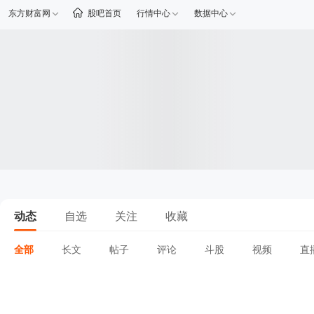
东方财富网
股吧首页
行情中心
数据中心
动态
自选
关注
收藏
全部
长文
帖子
评论
斗股
视频
直