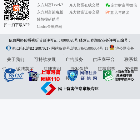
东方财富Level-2
东方财富在线交易
东方财富网微信
东方财富策略版
东方财富证券交易
意见与建议
妙想投研助理
扫一扫下载APP
Choice金融终端
信息网络传播视听节目许可证：0908328号 经营证券期货业务许可证编号：
沪ICP证:沪B2-20070217
913101046312860336 违法和不良信息举报:021-61278686 举报邮箱：
网站备案号:沪ICP备05006054号-11
沪公网安备
31010402000120号
版权所有:东方财富网
jubao@eastmoney.com
意见与建议:4000300059/952500
关于我们
可持续发展
广告服务
供应商平台
联系我
们
诚聘英才
法律声明
隐私保护
征稿启事
友情链
接