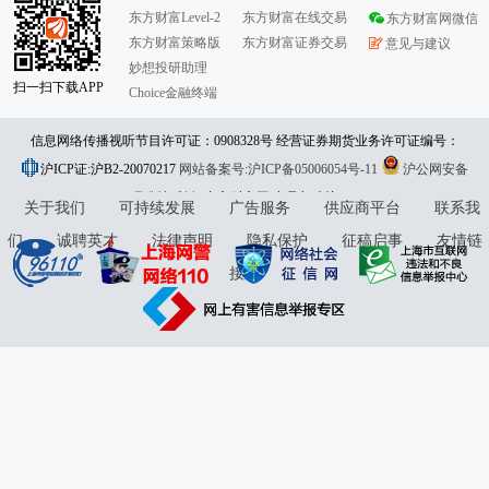
东方财富Level-2
东方财富在线交易
东方财富网微信
东方财富策略版
东方财富证券交易
意见与建议
妙想投研助理
扫一扫下载APP
Choice金融终端
信息网络传播视听节目许可证：0908328号 经营证券期货业务许可证编号：
沪ICP证:沪B2-20070217
913101046312860336 违法和不良信息举报:021-61278686 举报邮箱：
网站备案号:沪ICP备05006054号-11
沪公网安备
31010402000120号
版权所有:东方财富网
jubao@eastmoney.com
意见与建议:4000300059/952500
关于我们
可持续发展
广告服务
供应商平台
联系我
们
诚聘英才
法律声明
隐私保护
征稿启事
友情链
接