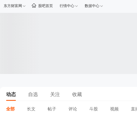
东方财富网
股吧首页
行情中心
数据中心
动态
自选
关注
收藏
全部
长文
帖子
评论
斗股
视频
直