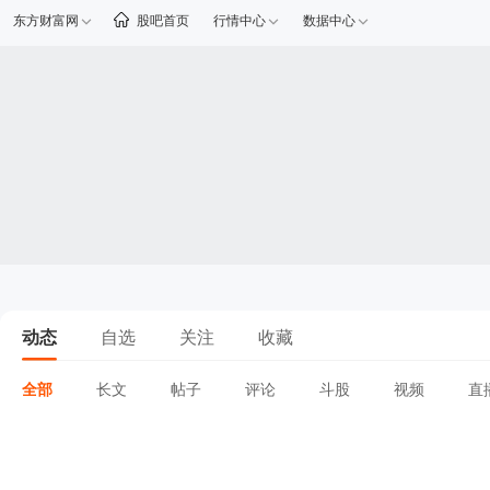
东方财富网
股吧首页
行情中心
数据中心
动态
自选
关注
收藏
全部
长文
帖子
评论
斗股
视频
直