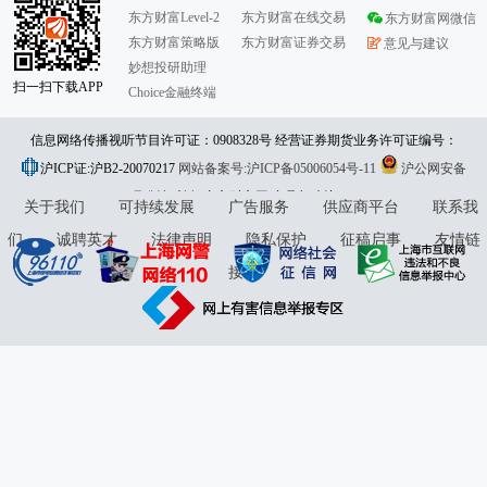
东方财富Level-2
东方财富在线交易
东方财富网微信
东方财富策略版
东方财富证券交易
意见与建议
妙想投研助理
扫一扫下载APP
Choice金融终端
信息网络传播视听节目许可证：0908328号 经营证券期货业务许可证编号：
沪ICP证:沪B2-20070217
913101046312860336 违法和不良信息举报:021-61278686 举报邮箱：
网站备案号:沪ICP备05006054号-11
沪公网安备
31010402000120号
版权所有:东方财富网
jubao@eastmoney.com
意见与建议:4000300059/952500
关于我们
可持续发展
广告服务
供应商平台
联系我
们
诚聘英才
法律声明
隐私保护
征稿启事
友情链
接