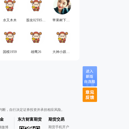
水又木木
股友02T8507R00
苹果树下生长
国模1959
雄鹰26
大神小跟班123
判断，自行决定证券投资并承担相应风险。
金
东方财富期货
期货交易
期货手机开户
网微博