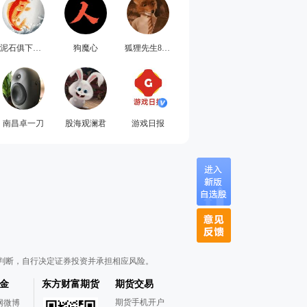
泥石俱下漫漫熊途
狗魔心
狐狸先生8888
南昌卓一刀
股海观澜君
游戏日报
判断，自行决定证券投资并承担相应风险。
金
东方财富期货
期货交易
期货手机开户
网微博