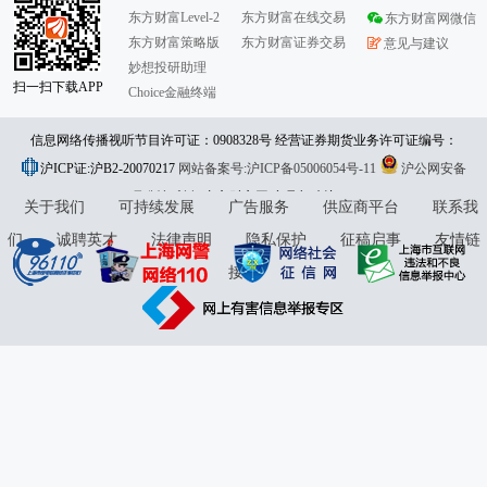
东方财富Level-2
东方财富在线交易
东方财富网微信
东方财富策略版
东方财富证券交易
意见与建议
妙想投研助理
扫一扫下载APP
Choice金融终端
信息网络传播视听节目许可证：0908328号 经营证券期货业务许可证编号：
沪ICP证:沪B2-20070217
913101046312860336 违法和不良信息举报:021-61278686 举报邮箱：
网站备案号:沪ICP备05006054号-11
沪公网安备
31010402000120号
版权所有:东方财富网
jubao@eastmoney.com
意见与建议:4000300059/952500
关于我们
可持续发展
广告服务
供应商平台
联系我
们
诚聘英才
法律声明
隐私保护
征稿启事
友情链
接