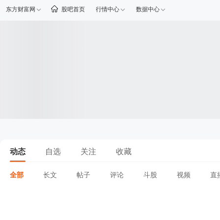
东方财富网
股吧首页
行情中心
数据中心
动态
自选
关注
收藏
全部
长文
帖子
评论
斗股
视频
直