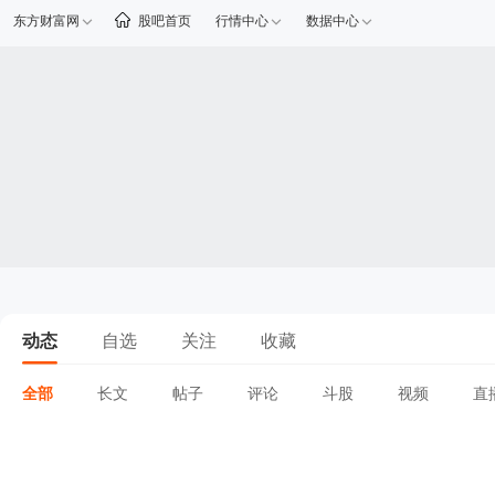
东方财富网
股吧首页
行情中心
数据中心
动态
自选
关注
收藏
全部
长文
帖子
评论
斗股
视频
直