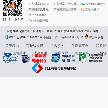
东方财富Level-2
东方财富在线交易
东方财富网微信
东方财富策略版
东方财富证券交易
意见与建议
妙想投研助理
扫一扫下载APP
Choice金融终端
信息网络传播视听节目许可证：0908328号 经营证券期货业务许可证编号：
沪ICP证:沪B2-20070217
913101046312860336 违法和不良信息举报:021-61278686 举报邮箱：
网站备案号:沪ICP备05006054号-11
沪公网安备
31010402000120号
版权所有:东方财富网
jubao@eastmoney.com
意见与建议:4000300059/952500
关于我们
可持续发展
广告服务
供应商平台
联系我
们
诚聘英才
法律声明
隐私保护
征稿启事
友情链
接