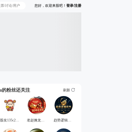
您好，欢迎来股吧！
登录/注册
Ta的粉丝还关注
刷新
股友135c26y757
老赵擒龙抓趋势
趋势逻辑研判社