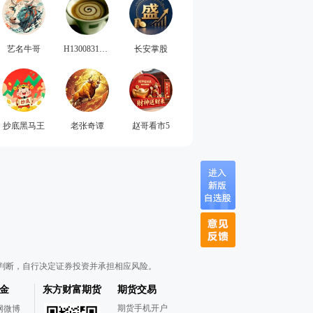
艺名牛哥
H1300831886
长安掌股
抄底黑马王
老张奇谭
赵哥看市5
判断，自行决定证券投资并承担相应风险。
金
东方财富期货
期货交易
期货手机开户
网微博