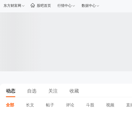
东方财富网
股吧首页
行情中心
数据中心
动态
自选
关注
收藏
全部
长文
帖子
评论
斗股
视频
直