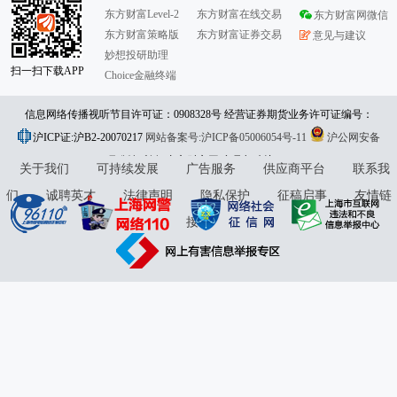
东方财富Level-2
东方财富在线交易
东方财富网微信
东方财富策略版
东方财富证券交易
意见与建议
妙想投研助理
扫一扫下载APP
Choice金融终端
信息网络传播视听节目许可证：0908328号 经营证券期货业务许可证编号：
沪ICP证:沪B2-20070217
913101046312860336 违法和不良信息举报:021-61278686 举报邮箱：
网站备案号:沪ICP备05006054号-11
沪公网安备
31010402000120号
版权所有:东方财富网
jubao@eastmoney.com
意见与建议:4000300059/952500
关于我们
可持续发展
广告服务
供应商平台
联系我
们
诚聘英才
法律声明
隐私保护
征稿启事
友情链
接