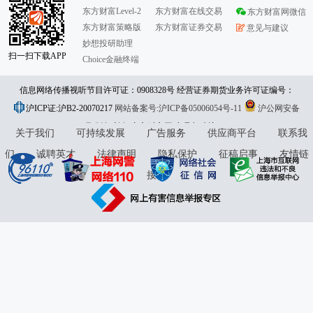
东方财富Level-2
东方财富在线交易
东方财富网微信
东方财富策略版
东方财富证券交易
意见与建议
妙想投研助理
扫一扫下载APP
Choice金融终端
信息网络传播视听节目许可证：0908328号 经营证券期货业务许可证编号：
沪ICP证:沪B2-20070217
913101046312860336 违法和不良信息举报:021-61278686 举报邮箱：
网站备案号:沪ICP备05006054号-11
沪公网安备
31010402000120号
版权所有:东方财富网
jubao@eastmoney.com
意见与建议:4000300059/952500
关于我们
可持续发展
广告服务
供应商平台
联系我
们
诚聘英才
法律声明
隐私保护
征稿启事
友情链
接