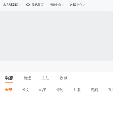
东方财富网
股吧首页
行情中心
数据中心
动态
自选
关注
收藏
全部
长文
帖子
评论
斗股
视频
直