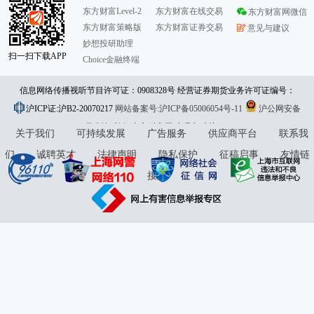
东方财富Level-2
东方财富在线交易
东方财富网微信
东方财富策略版
东方财富证券交易
意见与建议
妙想投研助理
扫一扫下载APP
Choice金融终端
信息网络传播视听节目许可证：0908328号 经营证券期货业务许可证编号：
沪ICP证:沪B2-20070217
913101046312860336 违法和不良信息举报:021-61278686 举报邮箱：
网站备案号:沪ICP备05006054号-11
沪公网安备
31010402000120号
版权所有:东方财富网
jubao@eastmoney.com
意见与建议:4000300059/952500
关于我们
可持续发展
广告服务
供应商平台
联系我
们
诚聘英才
法律声明
隐私保护
征稿启事
友情链
接