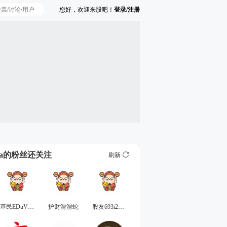
您好，欢迎来股吧！
登录/注册
Ta的粉丝还关注
刷新
基民EDuVdC
护财滑滑蛇
股友693i2o2901