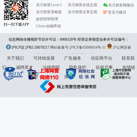
东方财富Level-2
东方财富在线交易
东方财富网微信
东方财富策略版
东方财富证券交易
意见与建议
妙想投研助理
扫一扫下载APP
Choice金融终端
信息网络传播视听节目许可证：0908328号 经营证券期货业务许可证编号：
沪ICP证:沪B2-20070217
913101046312860336 违法和不良信息举报:021-61278686 举报邮箱：
网站备案号:沪ICP备05006054号-11
沪公网安备
31010402000120号
版权所有:东方财富网
jubao@eastmoney.com
意见与建议:4000300059/952500
关于我们
可持续发展
广告服务
供应商平台
联系我
们
诚聘英才
法律声明
隐私保护
征稿启事
友情链
接