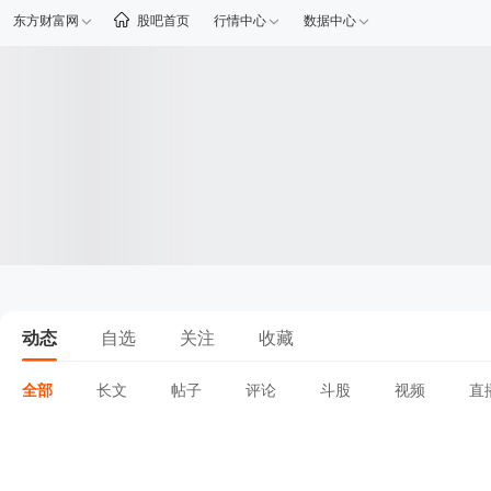
东方财富网
股吧首页
行情中心
数据中心
动态
自选
关注
收藏
全部
长文
帖子
评论
斗股
视频
直