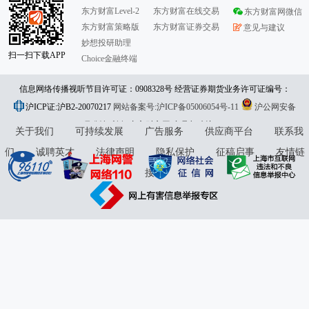
东方财富Level-2
东方财富在线交易
东方财富网微信
东方财富策略版
东方财富证券交易
意见与建议
妙想投研助理
扫一扫下载APP
Choice金融终端
信息网络传播视听节目许可证：0908328号 经营证券期货业务许可证编号：
沪ICP证:沪B2-20070217
913101046312860336 违法和不良信息举报:021-61278686 举报邮箱：
网站备案号:沪ICP备05006054号-11
沪公网安备
31010402000120号
版权所有:东方财富网
jubao@eastmoney.com
意见与建议:4000300059/952500
关于我们
可持续发展
广告服务
供应商平台
联系我
们
诚聘英才
法律声明
隐私保护
征稿启事
友情链
接