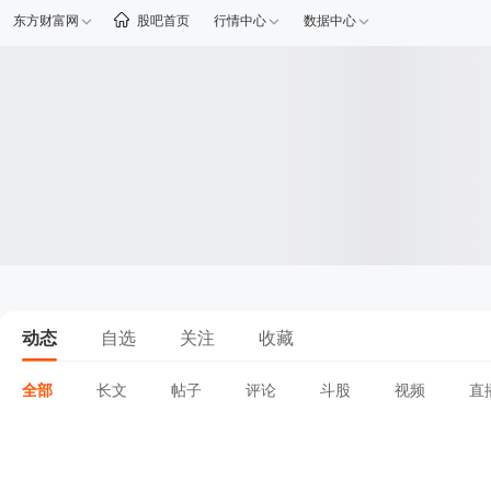
东方财富网
股吧首页
行情中心
数据中心
动态
自选
关注
收藏
全部
长文
帖子
评论
斗股
视频
直