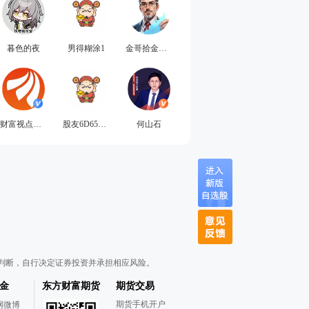
暮色的夜
男得糊涂1
金哥拾金寻势
财富视点直播
股友6D658g3356
何山石
判断，自行决定证券投资并承担相应风险。
金
东方财富期货
期货交易
期货手机开户
网微博