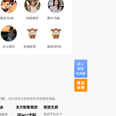
股友iNmKZA
刘悦观市
易中天输血包
木公观市
价值投资的小安安
股友985688868
判断，自行决定证券投资并承担相应风险。
金
东方财富期货
期货交易
期货手机开户
网微博