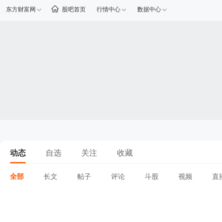
东方财富网
股吧首页
行情中心
数据中心
动态
自选
关注
收藏
全部
长文
帖子
评论
斗股
视频
直