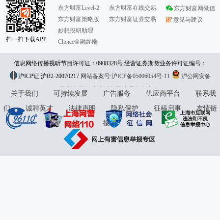
东方财富Level-2
东方财富在线交易
东方财富网微信
东方财富策略版
东方财富证券交易
意见与建议
妙想投研助理
扫一扫下载APP
Choice金融终端
信息网络传播视听节目许可证：0908328号 经营证券期货业务许可证编号：
沪ICP证:沪B2-20070217
913101046312860336 违法和不良信息举报:021-61278686 举报邮箱：
网站备案号:沪ICP备05006054号-11
沪公网安备
31010402000120号
版权所有:东方财富网
jubao@eastmoney.com
意见与建议:4000300059/952500
关于我们
可持续发展
广告服务
供应商平台
联系我
们
诚聘英才
法律声明
隐私保护
征稿启事
友情链
接