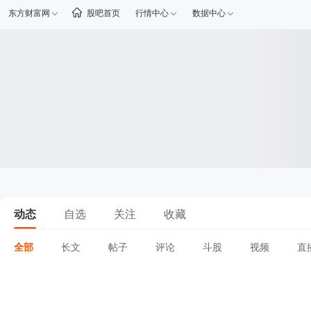
东方财富网
股吧首页
行情中心
数据中心
动态
自选
关注
收藏
全部
长文
帖子
评论
斗股
视频
直