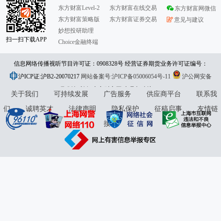
东方财富Level-2
东方财富在线交易
东方财富网微信
东方财富策略版
东方财富证券交易
意见与建议
妙想投研助理
扫一扫下载APP
Choice金融终端
信息网络传播视听节目许可证：0908328号 经营证券期货业务许可证编号：
沪ICP证:沪B2-20070217
913101046312860336 违法和不良信息举报:021-61278686 举报邮箱：
网站备案号:沪ICP备05006054号-11
沪公网安备
31010402000120号
版权所有:东方财富网
jubao@eastmoney.com
意见与建议:4000300059/952500
关于我们
可持续发展
广告服务
供应商平台
联系我
们
诚聘英才
法律声明
隐私保护
征稿启事
友情链
接