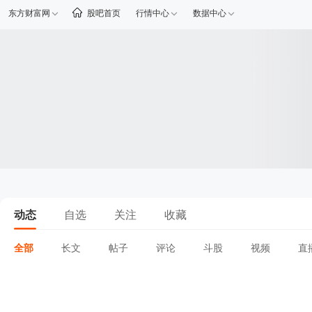
东方财富网
股吧首页
行情中心
数据中心
动态
自选
关注
收藏
全部
长文
帖子
评论
斗股
视频
直