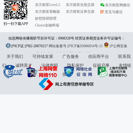
东方财富Level-2
东方财富在线交易
东方财富网微信
东方财富策略版
东方财富证券交易
意见与建议
妙想投研助理
扫一扫下载APP
Choice金融终端
信息网络传播视听节目许可证：0908328号 经营证券期货业务许可证编号：
沪ICP证:沪B2-20070217
913101046312860336 违法和不良信息举报:021-61278686 举报邮箱：
网站备案号:沪ICP备05006054号-11
沪公网安备
31010402000120号
版权所有:东方财富网
jubao@eastmoney.com
意见与建议:4000300059/952500
关于我们
可持续发展
广告服务
供应商平台
联系我
们
诚聘英才
法律声明
隐私保护
征稿启事
友情链
接