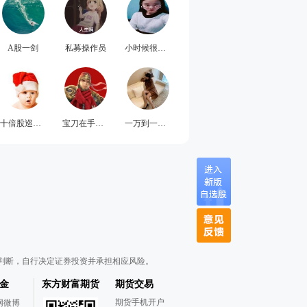
A股一剑
私募操作员
小时候很变态
十倍股巡视员
宝刀在手谁试锋芒
一万到一亿的股神
判断，自行决定证券投资并承担相应风险。
金
东方财富期货
期货交易
期货手机开户
网微博