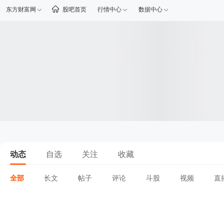
东方财富网
股吧首页
行情中心
数据中心
动态
自选
关注
收藏
全部
长文
帖子
评论
斗股
视频
直