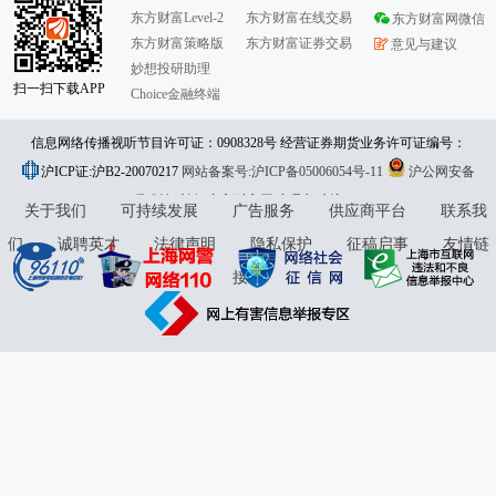
东方财富Level-2
东方财富在线交易
东方财富网微信
东方财富策略版
东方财富证券交易
意见与建议
妙想投研助理
扫一扫下载APP
Choice金融终端
信息网络传播视听节目许可证：0908328号 经营证券期货业务许可证编号：
沪ICP证:沪B2-20070217
913101046312860336 违法和不良信息举报:021-61278686 举报邮箱：
网站备案号:沪ICP备05006054号-11
沪公网安备
31010402000120号
版权所有:东方财富网
jubao@eastmoney.com
意见与建议:4000300059/952500
关于我们
可持续发展
广告服务
供应商平台
联系我
们
诚聘英才
法律声明
隐私保护
征稿启事
友情链
接