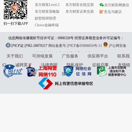
东方财富Level-2
东方财富在线交易
东方财富网微信
东方财富策略版
东方财富证券交易
意见与建议
妙想投研助理
扫一扫下载APP
Choice金融终端
信息网络传播视听节目许可证：0908328号 经营证券期货业务许可证编号：
沪ICP证:沪B2-20070217
913101046312860336 违法和不良信息举报:021-61278686 举报邮箱：
网站备案号:沪ICP备05006054号-11
沪公网安备
31010402000120号
版权所有:东方财富网
jubao@eastmoney.com
意见与建议:4000300059/952500
关于我们
可持续发展
广告服务
供应商平台
联系我
们
诚聘英才
法律声明
隐私保护
征稿启事
友情链
接