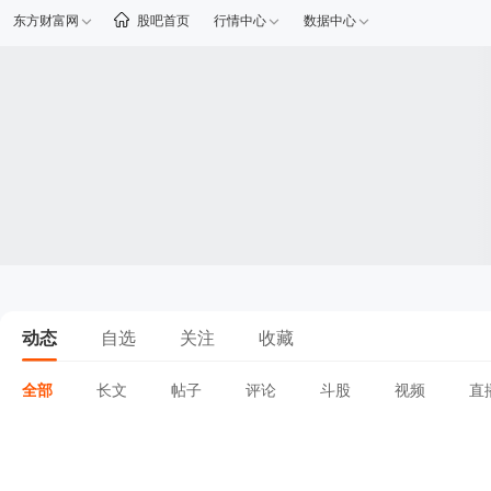
东方财富网
股吧首页
行情中心
数据中心
动态
自选
关注
收藏
全部
长文
帖子
评论
斗股
视频
直