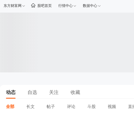
东方财富网
股吧首页
行情中心
数据中心
动态
自选
关注
收藏
全部
长文
帖子
评论
斗股
视频
直