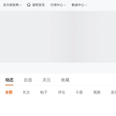
东方财富网
股吧首页
行情中心
数据中心
动态
自选
关注
收藏
全部
长文
帖子
评论
斗股
视频
直