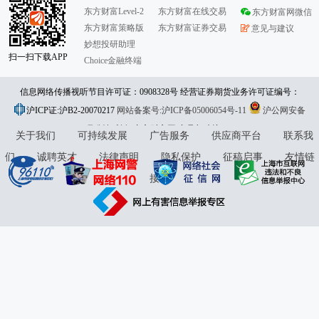
东方财富Level-2
东方财富在线交易
东方财富网微信
东方财富策略版
东方财富证券交易
意见与建议
妙想投研助理
扫一扫下载APP
Choice金融终端
信息网络传播视听节目许可证：0908328号 经营证券期货业务许可证编号：
沪ICP证:沪B2-20070217
913101046312860336 违法和不良信息举报:021-61278686 举报邮箱：
网站备案号:沪ICP备05006054号-11
沪公网安备
31010402000120号
版权所有:东方财富网
jubao@eastmoney.com
意见与建议:4000300059/952500
关于我们
可持续发展
广告服务
供应商平台
联系我
们
诚聘英才
法律声明
隐私保护
征稿启事
友情链
接