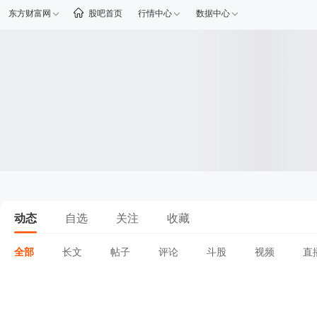
东方财富网
股吧首页
行情中心
数据中心
动态
自选
关注
收藏
全部
长文
帖子
评论
斗股
视频
直