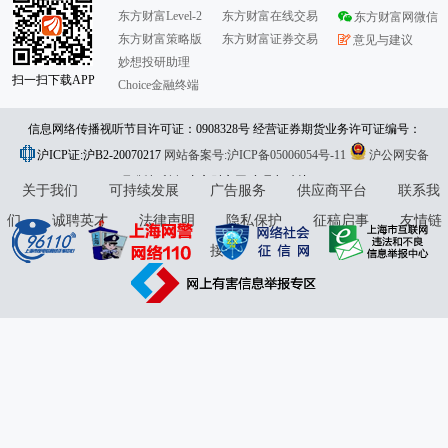
东方财富Level-2
东方财富在线交易
东方财富网微信
东方财富策略版
东方财富证券交易
意见与建议
妙想投研助理
扫一扫下载APP
Choice金融终端
信息网络传播视听节目许可证：0908328号 经营证券期货业务许可证编号：
沪ICP证:沪B2-20070217
913101046312860336 违法和不良信息举报:021-61278686 举报邮箱：
网站备案号:沪ICP备05006054号-11
沪公网安备
31010402000120号
版权所有:东方财富网
jubao@eastmoney.com
意见与建议:4000300059/952500
关于我们
可持续发展
广告服务
供应商平台
联系我
们
诚聘英才
法律声明
隐私保护
征稿启事
友情链
接