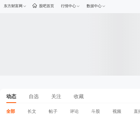
东方财富网
股吧首页
行情中心
数据中心
动态
自选
关注
收藏
全部
长文
帖子
评论
斗股
视频
直