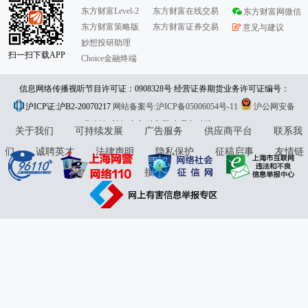
东方财富Level-2
东方财富在线交易
东方财富网微信
东方财富策略版
东方财富证券交易
意见与建议
妙想投研助理
扫一扫下载APP
Choice金融终端
信息网络传播视听节目许可证：0908328号 经营证券期货业务许可证编号：
沪ICP证:沪B2-20070217
913101046312860336 违法和不良信息举报:021-61278686 举报邮箱：
网站备案号:沪ICP备05006054号-11
沪公网安备
31010402000120号
版权所有:东方财富网
jubao@eastmoney.com
意见与建议:4000300059/952500
关于我们
可持续发展
广告服务
供应商平台
联系我
们
诚聘英才
法律声明
隐私保护
征稿启事
友情链
接