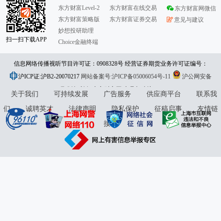
东方财富Level-2
东方财富在线交易
东方财富网微信
东方财富策略版
东方财富证券交易
意见与建议
妙想投研助理
扫一扫下载APP
Choice金融终端
信息网络传播视听节目许可证：0908328号 经营证券期货业务许可证编号：
沪ICP证:沪B2-20070217
913101046312860336 违法和不良信息举报:021-61278686 举报邮箱：
网站备案号:沪ICP备05006054号-11
沪公网安备
31010402000120号
版权所有:东方财富网
jubao@eastmoney.com
意见与建议:4000300059/952500
关于我们
可持续发展
广告服务
供应商平台
联系我
们
诚聘英才
法律声明
隐私保护
征稿启事
友情链
接