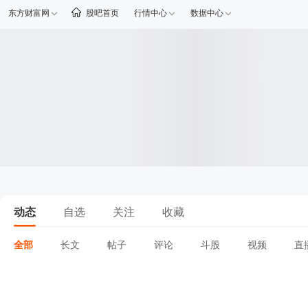
东方财富网
股吧首页
行情中心
数据中心
动态
自选
关注
收藏
全部
长文
帖子
评论
斗股
视频
直