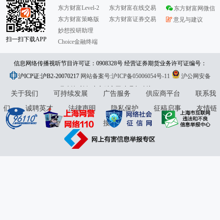
东方财富Level-2
东方财富在线交易
东方财富网微信
东方财富策略版
东方财富证券交易
意见与建议
妙想投研助理
扫一扫下载APP
Choice金融终端
信息网络传播视听节目许可证：0908328号 经营证券期货业务许可证编号：
沪ICP证:沪B2-20070217
913101046312860336 违法和不良信息举报:021-61278686 举报邮箱：
网站备案号:沪ICP备05006054号-11
沪公网安备
31010402000120号
版权所有:东方财富网
jubao@eastmoney.com
意见与建议:4000300059/952500
关于我们
可持续发展
广告服务
供应商平台
联系我
们
诚聘英才
法律声明
隐私保护
征稿启事
友情链
接