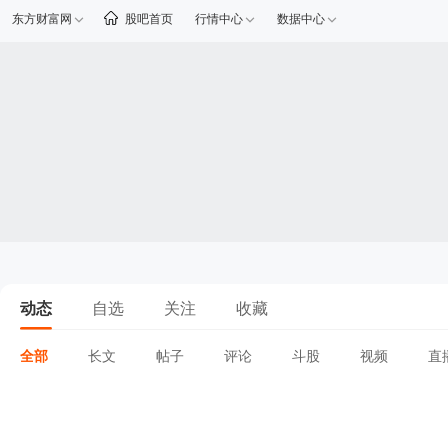
东方财富网
股吧首页
行情中心
数据中心
动态
自选
关注
收藏
全部
长文
帖子
评论
斗股
视频
直