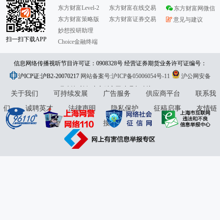
东方财富Level-2
东方财富在线交易
东方财富网微信
东方财富策略版
东方财富证券交易
意见与建议
妙想投研助理
扫一扫下载APP
Choice金融终端
信息网络传播视听节目许可证：0908328号 经营证券期货业务许可证编号：
沪ICP证:沪B2-20070217
913101046312860336 违法和不良信息举报:021-61278686 举报邮箱：
网站备案号:沪ICP备05006054号-11
沪公网安备
31010402000120号
版权所有:东方财富网
jubao@eastmoney.com
意见与建议:4000300059/952500
关于我们
可持续发展
广告服务
供应商平台
联系我
们
诚聘英才
法律声明
隐私保护
征稿启事
友情链
接