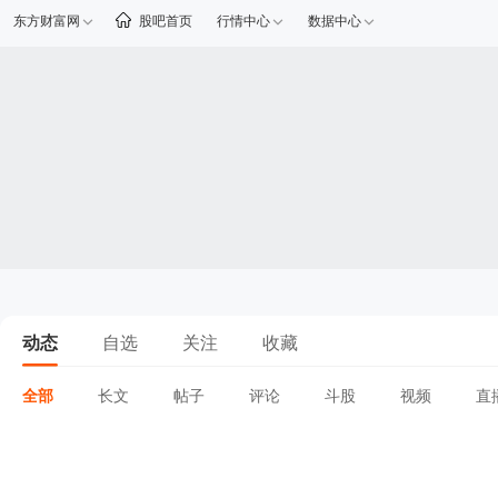
东方财富网
股吧首页
行情中心
数据中心
动态
自选
关注
收藏
全部
长文
帖子
评论
斗股
视频
直