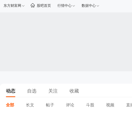
东方财富网
股吧首页
行情中心
数据中心
动态
自选
关注
收藏
全部
长文
帖子
评论
斗股
视频
直