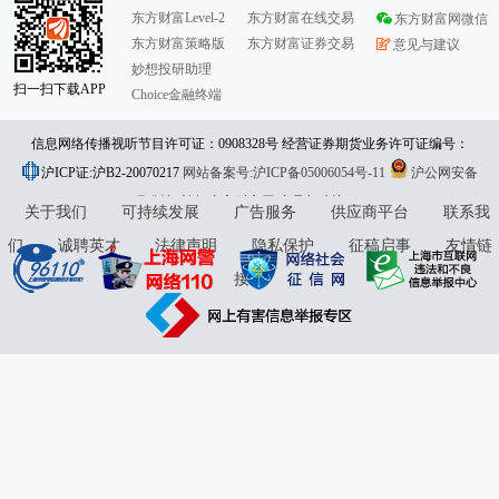
东方财富Level-2
东方财富在线交易
东方财富网微信
东方财富策略版
东方财富证券交易
意见与建议
妙想投研助理
扫一扫下载APP
Choice金融终端
信息网络传播视听节目许可证：0908328号 经营证券期货业务许可证编号：
沪ICP证:沪B2-20070217
913101046312860336 违法和不良信息举报:021-61278686 举报邮箱：
网站备案号:沪ICP备05006054号-11
沪公网安备
31010402000120号
版权所有:东方财富网
jubao@eastmoney.com
意见与建议:4000300059/952500
关于我们
可持续发展
广告服务
供应商平台
联系我
们
诚聘英才
法律声明
隐私保护
征稿启事
友情链
接