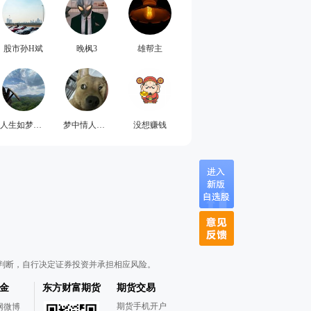
股市孙H斌
晚枫3
雄帮主
人生如梦随便
梦中情人张婷
没想赚钱
判断，自行决定证券投资并承担相应风险。
金
东方财富期货
期货交易
期货手机开户
网微博