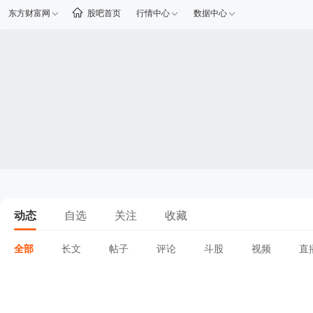
东方财富网
股吧首页
行情中心
数据中心
动态
自选
关注
收藏
全部
长文
帖子
评论
斗股
视频
直