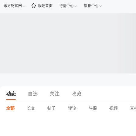
东方财富网
股吧首页
行情中心
数据中心
动态
自选
关注
收藏
全部
长文
帖子
评论
斗股
视频
直