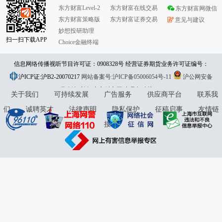
东方财富Level-2
东方财富在线交易
东方财富网微信
东方财富策略版
东方财富证券交易
意见与建议
妙想投研助理
扫一扫下载APP
Choice金融终端
信息网络传播视听节目许可证：0908328号 经营证券期货业务许可证编号：
沪ICP证:沪B2-20070217
913101046312860336 违法和不良信息举报:021-61278686 举报邮箱：
网站备案号:沪ICP备05006054号-11
沪公网安备
31010402000120号
版权所有:东方财富网
jubao@eastmoney.com
意见与建议:4000300059/952500
关于我们
可持续发展
广告服务
供应商平台
联系我
们
诚聘英才
法律声明
隐私保护
征稿启事
友情链
接