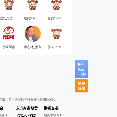
居安思危工作室
股友95N60g9623
股友11v2165U50
胖哥看盘
李志林_忠言
股友073M627n91
判断，自行决定证券投资并承担相应风险。
金
东方财富期货
期货交易
期货手机开户
网微博