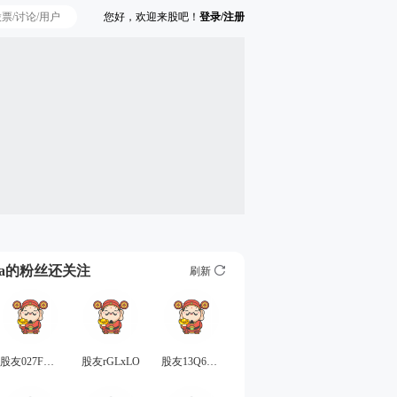
您好，欢迎来股吧！
登录/注册
Ta的粉丝还关注
刷新
股友027FX28990
股友rGLxLO
股友13Q6556E67