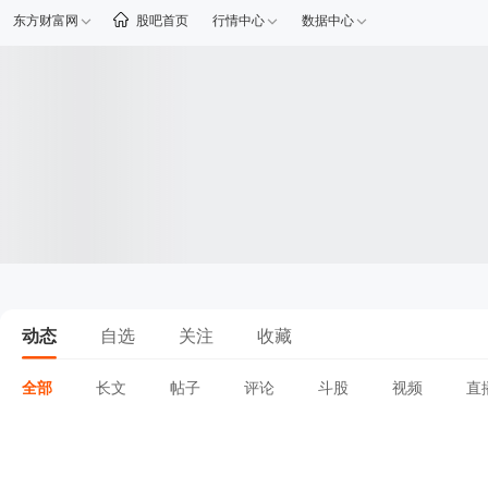
东方财富网
股吧首页
行情中心
数据中心
动态
自选
关注
收藏
全部
长文
帖子
评论
斗股
视频
直