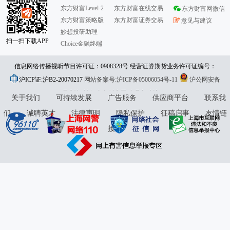
东方财富Level-2
东方财富在线交易
东方财富网微信
东方财富策略版
东方财富证券交易
意见与建议
妙想投研助理
扫一扫下载APP
Choice金融终端
信息网络传播视听节目许可证：0908328号 经营证券期货业务许可证编号：
沪ICP证:沪B2-20070217
913101046312860336 违法和不良信息举报:021-61278686 举报邮箱：
网站备案号:沪ICP备05006054号-11
沪公网安备
31010402000120号
版权所有:东方财富网
jubao@eastmoney.com
意见与建议:4000300059/952500
关于我们
可持续发展
广告服务
供应商平台
联系我
们
诚聘英才
法律声明
隐私保护
征稿启事
友情链
接