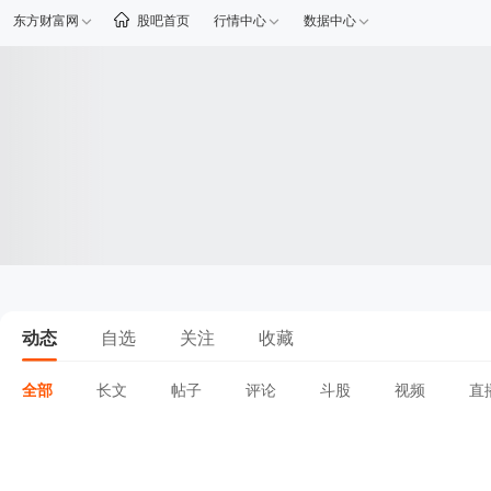
东方财富网
股吧首页
行情中心
数据中心
动态
自选
关注
收藏
全部
长文
帖子
评论
斗股
视频
直