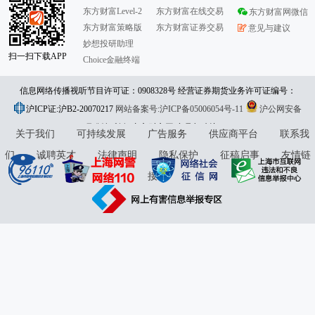
东方财富Level-2
东方财富在线交易
东方财富网微信
东方财富策略版
东方财富证券交易
意见与建议
妙想投研助理
扫一扫下载APP
Choice金融终端
信息网络传播视听节目许可证：0908328号 经营证券期货业务许可证编号：
沪ICP证:沪B2-20070217
913101046312860336 违法和不良信息举报:021-61278686 举报邮箱：
网站备案号:沪ICP备05006054号-11
沪公网安备
31010402000120号
版权所有:东方财富网
jubao@eastmoney.com
意见与建议:4000300059/952500
关于我们
可持续发展
广告服务
供应商平台
联系我
们
诚聘英才
法律声明
隐私保护
征稿启事
友情链
接