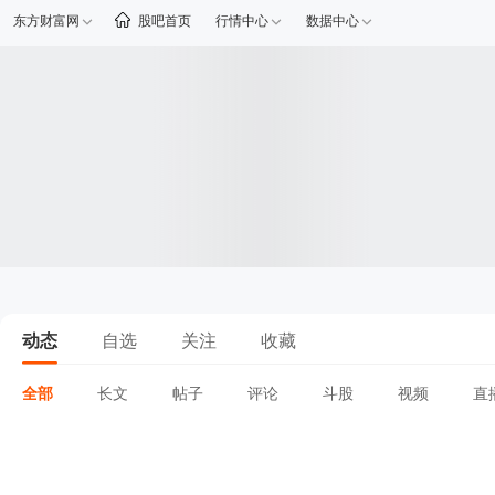
东方财富网
股吧首页
行情中心
数据中心
动态
自选
关注
收藏
全部
长文
帖子
评论
斗股
视频
直