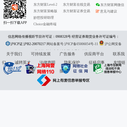
东方财富Level-2
东方财富在线交易
东方财富网微信
东方财富策略版
东方财富证券交易
意见与建议
妙想投研助理
扫一扫下载APP
Choice金融终端
信息网络传播视听节目许可证：0908328号 经营证券期货业务许可证编号：
沪ICP证:沪B2-20070217
913101046312860336 违法和不良信息举报:021-61278686 举报邮箱：
网站备案号:沪ICP备05006054号-11
沪公网安备
31010402000120号
版权所有:东方财富网
jubao@eastmoney.com
意见与建议:4000300059/952500
关于我们
可持续发展
广告服务
供应商平台
联系我
们
诚聘英才
法律声明
隐私保护
征稿启事
友情链
接