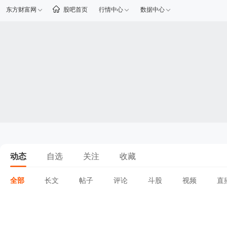
东方财富网
股吧首页
行情中心
数据中心
动态
自选
关注
收藏
全部
长文
帖子
评论
斗股
视频
直