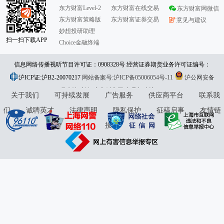
东方财富Level-2
东方财富在线交易
东方财富网微信
东方财富策略版
东方财富证券交易
意见与建议
妙想投研助理
扫一扫下载APP
Choice金融终端
信息网络传播视听节目许可证：0908328号 经营证券期货业务许可证编号：
沪ICP证:沪B2-20070217
913101046312860336 违法和不良信息举报:021-61278686 举报邮箱：
网站备案号:沪ICP备05006054号-11
沪公网安备
31010402000120号
版权所有:东方财富网
jubao@eastmoney.com
意见与建议:4000300059/952500
关于我们
可持续发展
广告服务
供应商平台
联系我
们
诚聘英才
法律声明
隐私保护
征稿启事
友情链
接