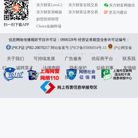
东方财富Level-2
东方财富在线交易
东方财富网微信
东方财富策略版
东方财富证券交易
意见与建议
妙想投研助理
扫一扫下载APP
Choice金融终端
信息网络传播视听节目许可证：0908328号 经营证券期货业务许可证编号：
沪ICP证:沪B2-20070217
913101046312860336 违法和不良信息举报:021-61278686 举报邮箱：
网站备案号:沪ICP备05006054号-11
沪公网安备
31010402000120号
版权所有:东方财富网
jubao@eastmoney.com
意见与建议:4000300059/952500
关于我们
可持续发展
广告服务
供应商平台
联系我
们
诚聘英才
法律声明
隐私保护
征稿启事
友情链
接