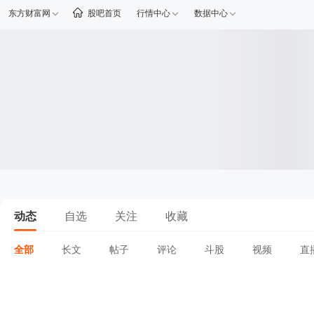
东方财富网
股吧首页
行情中心
数据中心
动态
自选
关注
收藏
全部
长文
帖子
评论
斗股
视频
直