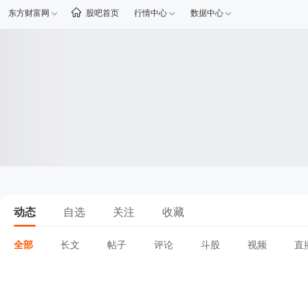
东方财富网
股吧首页
行情中心
数据中心
动态
自选
关注
收藏
全部
长文
帖子
评论
斗股
视频
直