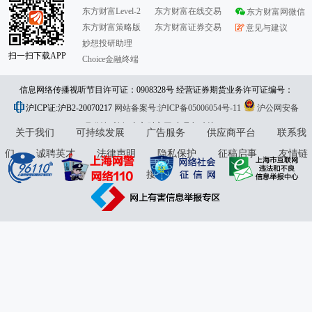
东方财富Level-2
东方财富在线交易
东方财富网微信
东方财富策略版
东方财富证券交易
意见与建议
妙想投研助理
扫一扫下载APP
Choice金融终端
信息网络传播视听节目许可证：0908328号 经营证券期货业务许可证编号：
沪ICP证:沪B2-20070217
913101046312860336 违法和不良信息举报:021-61278686 举报邮箱：
网站备案号:沪ICP备05006054号-11
沪公网安备
31010402000120号
版权所有:东方财富网
jubao@eastmoney.com
意见与建议:4000300059/952500
关于我们
可持续发展
广告服务
供应商平台
联系我
们
诚聘英才
法律声明
隐私保护
征稿启事
友情链
接