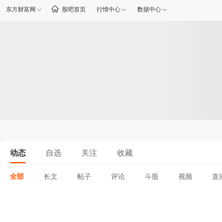
东方财富网
股吧首页
行情中心
数据中心
动态
自选
关注
收藏
全部
长文
帖子
评论
斗股
视频
直