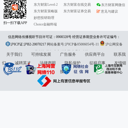
东方财富Level-2
东方财富在线交易
东方财富网微信
东方财富策略版
东方财富证券交易
意见与建议
妙想投研助理
扫一扫下载APP
Choice金融终端
信息网络传播视听节目许可证：0908328号 经营证券期货业务许可证编号：
沪ICP证:沪B2-20070217
913101046312860336 违法和不良信息举报:021-61278686 举报邮箱：
网站备案号:沪ICP备05006054号-11
沪公网安备
31010402000120号
版权所有:东方财富网
jubao@eastmoney.com
意见与建议:4000300059/952500
关于我们
可持续发展
广告服务
供应商平台
联系我
们
诚聘英才
法律声明
隐私保护
征稿启事
友情链
接