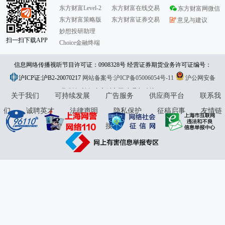
东方财富Level-2
东方财富在线交易
东方财富网微信
东方财富策略版
东方财富证券交易
意见与建议
妙想投研助理
扫一扫下载APP
Choice金融终端
信息网络传播视听节目许可证：0908328号 经营证券期货业务许可证编号：
沪ICP证:沪B2-20070217
913101046312860336 违法和不良信息举报:021-61278686 举报邮箱：
网站备案号:沪ICP备05006054号-11
沪公网安备
31010402000120号
版权所有:东方财富网
jubao@eastmoney.com
意见与建议:4000300059/952500
关于我们
可持续发展
广告服务
供应商平台
联系我
们
诚聘英才
法律声明
隐私保护
征稿启事
友情链
接