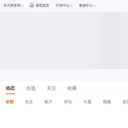
东方财富网
股吧首页
行情中心
数据中心
动态
自选
关注
收藏
全部
长文
帖子
评论
斗股
视频
直