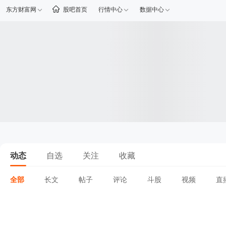
东方财富网
股吧首页
行情中心
数据中心
动态
自选
关注
收藏
全部
长文
帖子
评论
斗股
视频
直