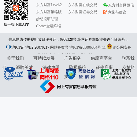
东方财富Level-2
东方财富在线交易
东方财富网微信
东方财富策略版
东方财富证券交易
意见与建议
妙想投研助理
扫一扫下载APP
Choice金融终端
信息网络传播视听节目许可证：0908328号 经营证券期货业务许可证编号：
沪ICP证:沪B2-20070217
913101046312860336 违法和不良信息举报:021-61278686 举报邮箱：
网站备案号:沪ICP备05006054号-11
沪公网安备
31010402000120号
版权所有:东方财富网
jubao@eastmoney.com
意见与建议:4000300059/952500
关于我们
可持续发展
广告服务
供应商平台
联系我
们
诚聘英才
法律声明
隐私保护
征稿启事
友情链
接