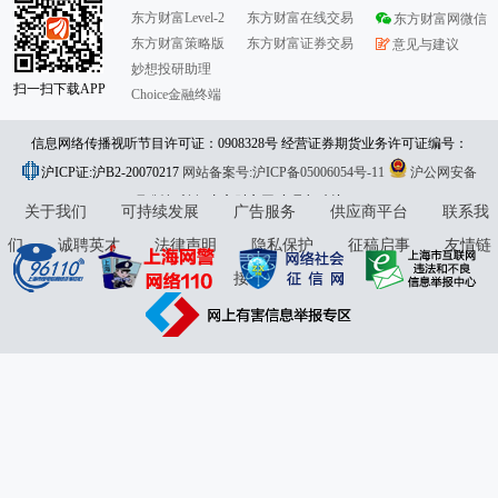
东方财富Level-2
东方财富在线交易
东方财富网微信
东方财富策略版
东方财富证券交易
意见与建议
妙想投研助理
扫一扫下载APP
Choice金融终端
信息网络传播视听节目许可证：0908328号 经营证券期货业务许可证编号：
沪ICP证:沪B2-20070217
913101046312860336 违法和不良信息举报:021-61278686 举报邮箱：
网站备案号:沪ICP备05006054号-11
沪公网安备
31010402000120号
版权所有:东方财富网
jubao@eastmoney.com
意见与建议:4000300059/952500
关于我们
可持续发展
广告服务
供应商平台
联系我
们
诚聘英才
法律声明
隐私保护
征稿启事
友情链
接