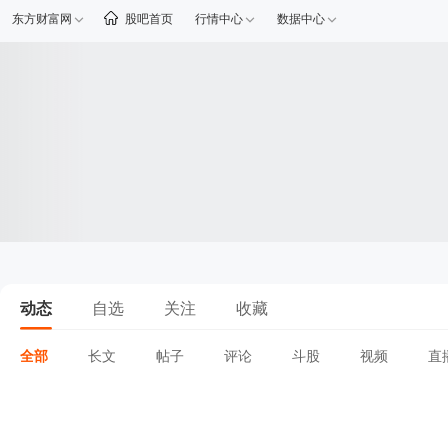
东方财富网
股吧首页
行情中心
数据中心
动态
自选
关注
收藏
全部
长文
帖子
评论
斗股
视频
直