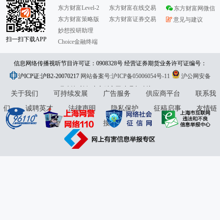
东方财富Level-2
东方财富在线交易
东方财富网微信
东方财富策略版
东方财富证券交易
意见与建议
妙想投研助理
扫一扫下载APP
Choice金融终端
信息网络传播视听节目许可证：0908328号 经营证券期货业务许可证编号：
沪ICP证:沪B2-20070217
913101046312860336 违法和不良信息举报:021-61278686 举报邮箱：
网站备案号:沪ICP备05006054号-11
沪公网安备
31010402000120号
版权所有:东方财富网
jubao@eastmoney.com
意见与建议:4000300059/952500
关于我们
可持续发展
广告服务
供应商平台
联系我
们
诚聘英才
法律声明
隐私保护
征稿启事
友情链
接