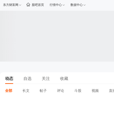
东方财富网
股吧首页
行情中心
数据中心
动态
自选
关注
收藏
全部
长文
帖子
评论
斗股
视频
直