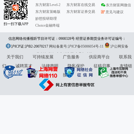
东方财富Level-2
东方财富在线交易
东方财富网微信
东方财富策略版
东方财富证券交易
意见与建议
妙想投研助理
扫一扫下载APP
Choice金融终端
信息网络传播视听节目许可证：0908328号 经营证券期货业务许可证编号：
沪ICP证:沪B2-20070217
913101046312860336 违法和不良信息举报:021-61278686 举报邮箱：
网站备案号:沪ICP备05006054号-11
沪公网安备
31010402000120号
版权所有:东方财富网
jubao@eastmoney.com
意见与建议:4000300059/952500
关于我们
可持续发展
广告服务
供应商平台
联系我
们
诚聘英才
法律声明
隐私保护
征稿启事
友情链
接