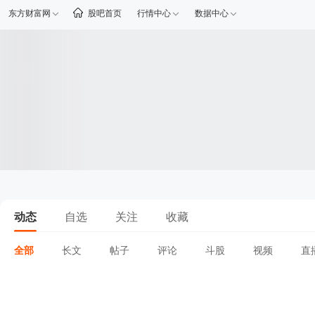
东方财富网
股吧首页
行情中心
数据中心
动态
自选
关注
收藏
全部
长文
帖子
评论
斗股
视频
直